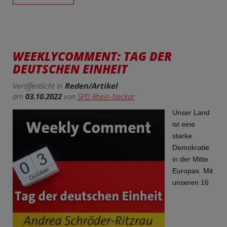
WEEKLYCOMMENT: TAG DER
DEUTSCHEN EINHEIT
Veröffentlicht in
Reden/Artikel
am
03.10.2022
von
SPD Rhein-Neckar
Unser Land
ist eine
starke
Demokratie
in der Mitte
Europas. Mit
unseren 16