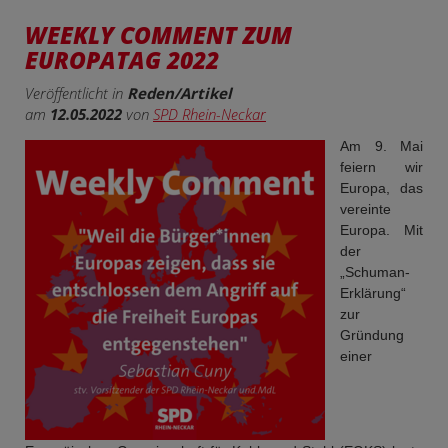
WEEKLY COMMENT ZUM
EUROPATAG 2022
Veröffentlicht in
Reden/Artikel
am
12.05.2022
von
SPD Rhein-Neckar
Am 9. Mai
feiern wir
Europa, das
vereinte
Europa. Mit
der
„Schuman-
Erklärung“
zur
Gründung
einer