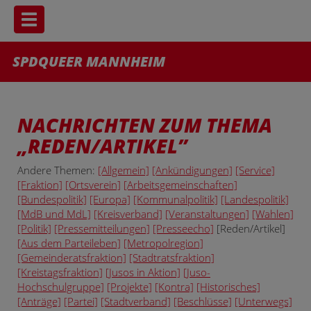
Toggle navigation
SPDQUEER MANNHEIM
NACHRICHTEN ZUM THEMA
REDEN/ARTIKEL
Andere Themen:
[Allgemein]
[Ankündigungen]
[Service]
[Fraktion]
[Ortsverein]
[Arbeitsgemeinschaften]
[Bundespolitik]
[Europa]
[Kommunalpolitik]
[Landespolitik]
[MdB und MdL]
[Kreisverband]
[Veranstaltungen]
[Wahlen]
[Politik]
[Pressemitteilungen]
[Presseecho]
[Reden/Artikel]
[Aus dem Parteileben]
[Metropolregion]
[Gemeinderatsfraktion]
[Stadtratsfraktion]
[Kreistagsfraktion]
[Jusos in Aktion]
[Juso-
Hochschulgruppe]
[Projekte]
[Kontra]
[Historisches]
[Anträge]
[Partei]
[Stadtverband]
[Beschlüsse]
[Unterwegs]